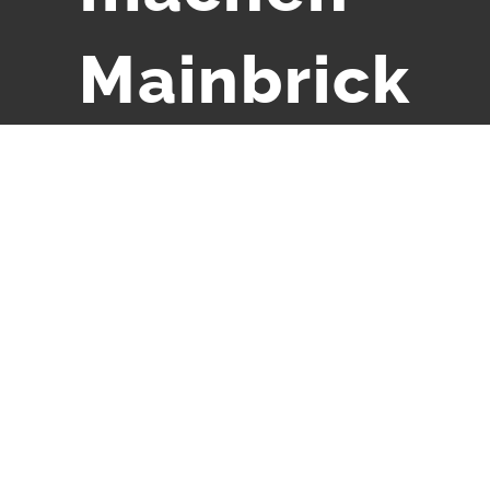
Mainbrick
Ideen Tipps
Zeige
grösseres
Bild