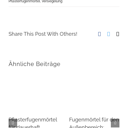
Pflasterfugenmörtel
,
Versiegelung
Facebook
Twitter
E-
Share This Post With Others!
Mai
Ähnliche Beiträge
Pflasterfugenmörtel
Fugenmörtel für den
für dauerhaft
Außenbereich: