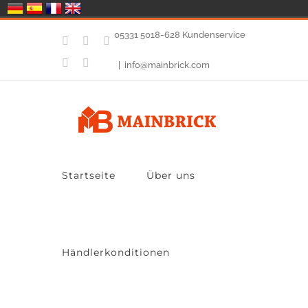
Zum
05331 5018-628 Kundenservice
Facebook
Twitter
YouTube
Inhalt
E-
Instagram
|
info@mainbrick.com
Mail
springen
Startseite
Über uns
Händlerkonditionen