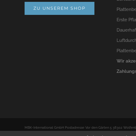
ZU UNSEREM SHOP
Plattenb
Erste Pfl
Dauerhaf
Luftdurch
Plattenb
Wir akze
Zahlungs
MBK-International GmbH Postadresse Vor den Gärten 5 38302 Wolfenb
info@mainbrick.com