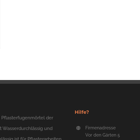
Hilfe?
 Pflasterfugenmörtel der
Firmenadresse
t Wasserdurchlässig und
Vor den Gärten 5
lässig ist für Pflasterarbeiten,