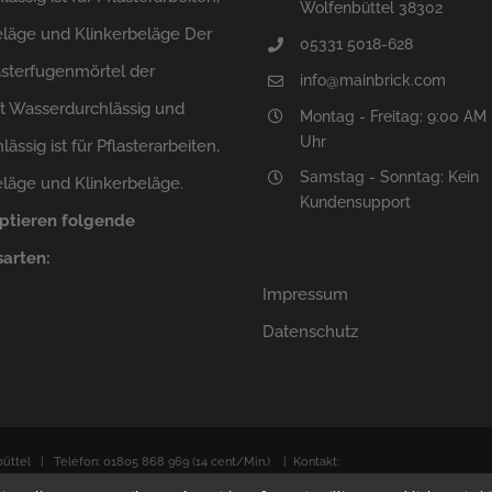
Wolfenbüttel 38302
eläge und Klinkerbeläge Der
05331 5018-628
asterfugenmörtel der
info@mainbrick.com
t Wasserdurchlässig und
Montag - Freitag: 9:00 AM 
Uhr
lässig ist für Pflasterarbeiten,
Samstag - Sonntag: Kein
eläge und Klinkerbeläge.
Kundensupport
ptieren folgende
arten:
Impressum
Datenschutz
üttel | Telefon: 01805 868 969 (14 cent/Min.) | Kontakt: