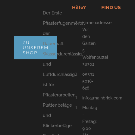
Hilfe?
FIND US
Der Erste
Firmenadresse
Pflasterfugenmörtel
Vor
der
den
ZU
Dauerhaft
Gärten
UNSEREM
5
SHOP
Wasserdurchlässig
Wolfenbüttel
und
38302
05331
Luftdurchlässig
5018-
ist für
628
Pflasterarbeiten,
info@mainbrick.com
Plattenbeläge
Montag
-
und
Freitag:
Klinkerbeläge
9:00