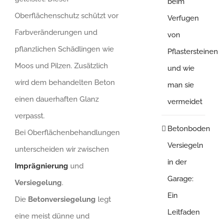
beim
Oberflächenschutz schützt vor
Verfugen
Farbveränderungen und
von
pflanzlichen Schädlingen wie
Pflastersteinen
Moos und Pilzen. Zusätzlich
und wie
wird dem behandelten Beton
man sie
einen dauerhaften Glanz
vermeidet
verpasst.
Betonboden
Bei Oberflächenbehandlungen
Versiegeln
unterscheiden wir zwischen
in der
Imprägnierung
und
Garage:
Versiegelung
.
Ein
Die
Betonversiegelung
legt
Leitfaden
eine meist dünne und