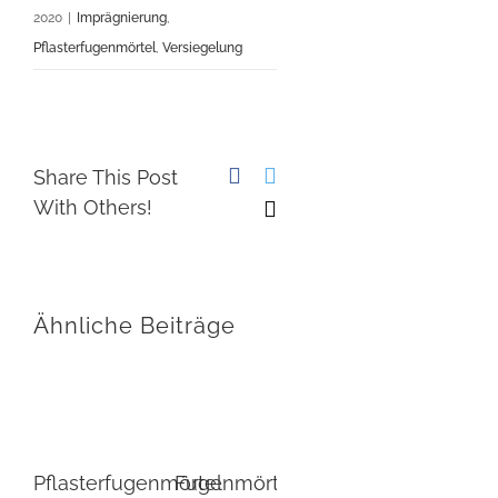
2020
|
Imprägnierung
,
Pflasterfugenmörtel
,
Versiegelung
Facebook
Twitter
Share This Post
With Others!
E-
Mail
Ähnliche Beiträge
Bet
Pflasterfugenmörtel
Fugenmörtel
Häufige
Vers