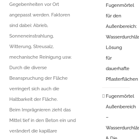
Gegebenheiten vor Ort
Fugenmörtel
angepasst werden. Faktoren
für den
sind dabei: Abrieb,
Außenbereich:
Sonneneinstrahlung,
Wasserdurchlä
Witterung, Streusalz,
Lösung
mechanische Reinigung usw.
für
Durch die diverse
dauerhafte
Beanspruchung der Fläche
Pflasterflächen
verringert sich auch die
Fugenmörtel
Haltbarkeit der Fläche.
Außenbereich
Beim Imprägnieren zieht das
–
Mittel tief in den Beton ein und
Wasserdurchläs
verändert die kapillare
& Die