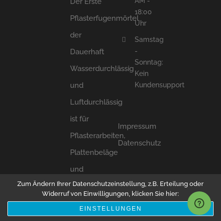
AM -
Der Erste
18:00
Pflasterfugenmörtel
Uhr
der
Samstag
-
Dauerhaft
Sonntag:
Wasserdurchlässig
Kein
und
Kundensupport
Luftdurchlässig
ist für
Impressum
Pflasterarbeiten,
Datenschutz
Plattenbeläge
und
Zum Ändern Ihrer Datenschutzeinstellung, z.B. Erteilung oder
Klinkerbeläge.
Widerruf von Einwilligungen, klicken Sie hier:
Wir
EINSTELLUNGEN
akzeptieren