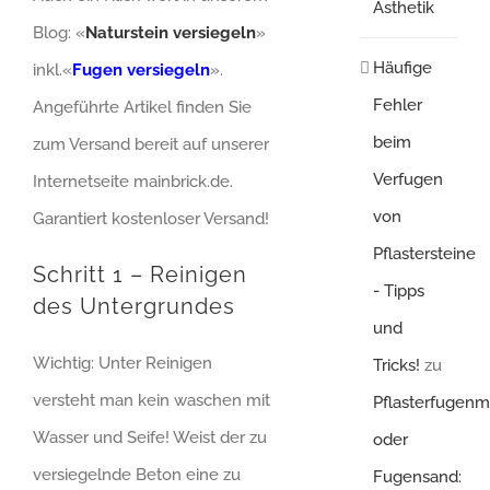
Ästhetik
Blog: «
Naturstein versiegeln
»
Häufige
inkl.«
Fugen versiegeln
».
Fehler
Angeführte Artikel finden Sie
beim
zum Versand bereit auf unserer
Verfugen
Internetseite mainbrick.de.
von
Garantiert kostenloser Versand!
Pflastersteine
Schritt 1 – Reinigen
- Tipps
des Untergrundes
und
Wichtig: Unter Reinigen
Tricks!
zu
versteht man kein waschen mit
Pflasterfugenm
Wasser und Seife! Weist der zu
oder
versiegelnde Beton eine zu
Fugensand: