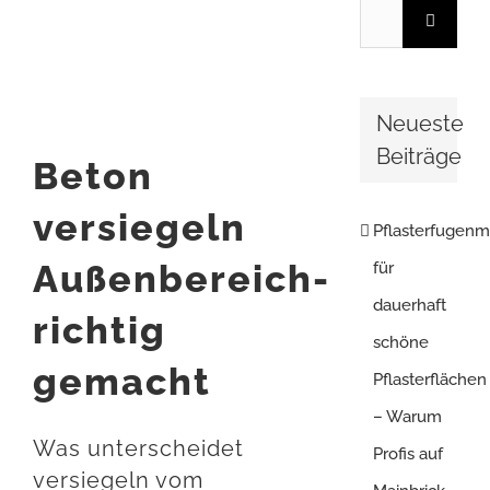
Suche
Bild
nach:
Neueste
Beiträge
Beton
versiegeln
Pflasterfugenm
Außenbereich-
für
dauerhaft
richtig
schöne
gemacht
Pflasterflächen
– Warum
Was unterscheidet
Profis auf
versiegeln vom