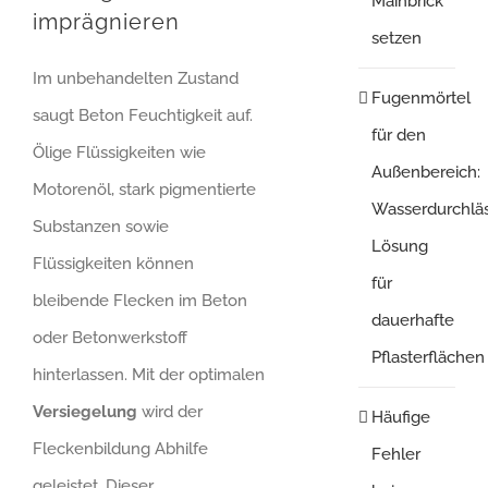
Mainbrick
imprägnieren
setzen
Im unbehandelten Zustand
Fugenmörtel
saugt Beton Feuchtigkeit auf.
für den
Ölige Flüssigkeiten wie
Außenbereich:
Motorenöl, stark pigmentierte
Wasserdurchlä
Substanzen sowie
Lösung
Flüssigkeiten können
für
bleibende Flecken im Beton
dauerhafte
oder Betonwerkstoff
Pflasterflächen
hinterlassen. Mit der optimalen
Versiegelung
wird der
Häufige
Fleckenbildung Abhilfe
Fehler
geleistet. Dieser