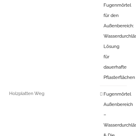
Fugenmörtel
für den
Außenbereich:
Wasserdurchlä
Lösung
für
dauerhafte
Pflasterflächen
Holzplatten Weg
Fugenmörtel
Außenbereich
–
Wasserdurchläs
& Die