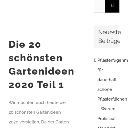
Suche
Bild
nach:
Neueste
Beiträge
Die 20
schönsten
Pflasterfugenm
Gartenideen
für
dauerhaft
2020 Teil 1
schöne
Pflasterflächen
Wir möchten euch heute die
– Warum
20 schönsten Gartenideen
Profis auf
2020 vorstellen. Da der Garten