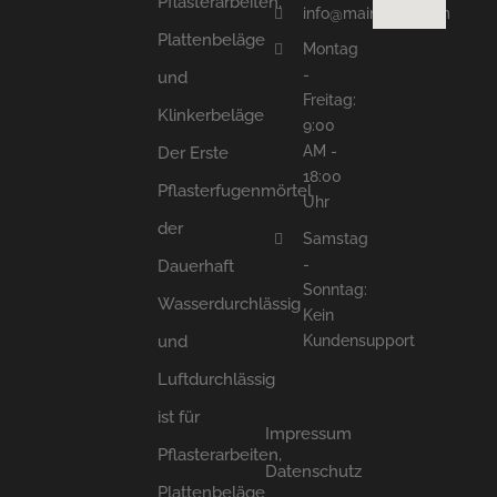
Pflasterarbeiten,
info@mainbrick.com
Plattenbeläge
Montag
-
und
Freitag:
Klinkerbeläge
9:00
AM -
Der Erste
18:00
Pflasterfugenmörtel
Uhr
der
Samstag
-
Dauerhaft
Sonntag:
Wasserdurchlässig
Kein
und
Kundensupport
Luftdurchlässig
ist für
Impressum
Pflasterarbeiten,
Datenschutz
Plattenbeläge