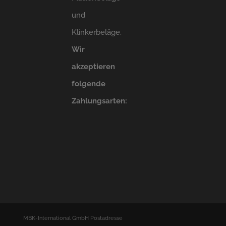
und
Klinkerbeläge.
Wir
akzeptieren
folgende
Zahlungsarten:
MBK-International GmbH Postadresse