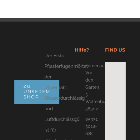
Hilfe?
FIND US
Der Erste
Firmenadresse
Pflasterfugenmörtel
Vor
der
den
ZU
Dauerhaft
Gärten
UNSEREM
5
SHOP
Wasserdurchlässig
Wolfenbüttel
und
38302
05331
Luftdurchlässig
5018-
ist für
628