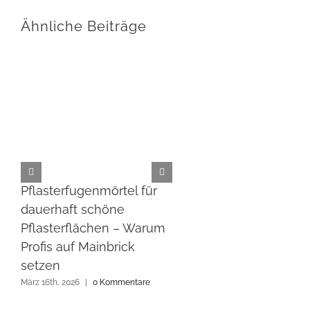
Ähnliche Beiträge
Pflasterfugenmörtel für
Fugenmörtel für d
dauerhaft schöne
Außenbereich:
Pflasterflächen – Warum
Wasserdurchlässig
Profis auf Mainbrick
Lösung für dauerha
setzen
Pflasterflächen
März 16th, 2026
|
0 Kommentare
August 25th, 2025
|
1 Komme