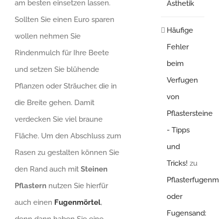
am besten einsetzen lassen.
Ästhetik
Sollten Sie einen Euro sparen
Häufige
wollen nehmen Sie
Fehler
Rindenmulch für Ihre Beete
beim
und setzen Sie blühende
Verfugen
Pflanzen oder Sträucher, die in
von
die Breite gehen. Damit
Pflastersteine
verdecken Sie viel braune
- Tipps
Fläche. Um den Abschluss zum
und
Rasen zu gestalten können Sie
Tricks!
zu
den Rand auch mit
Steinen
Pflasterfugenm
Pflastern
nutzen Sie hierfür
oder
auch einen
Fugenmörtel
,
Fugensand:
denn dann haben Sie eine