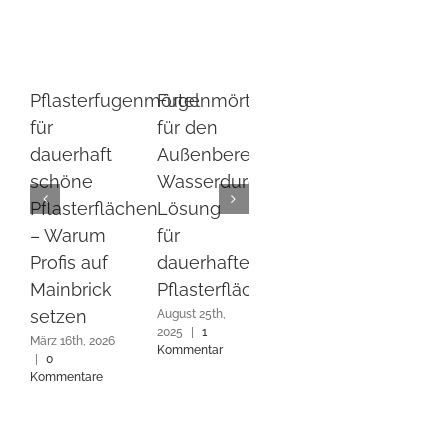
Bet
Pflasterfugenmörtel
Fugenmörtel
Häufige
Vers
für
für den
Fehler
in d
dauerhaft
Außenbereich:
beim
Gara
schöne
Wasserdurchlässige
Verfugen
Ein
Pflasterflächen
Lösung
von
Leit
– Warum
für
Pflastersteinen
für
Profis auf
dauerhafte
und wie
Lang
Mainbrick
Pflasterflächen
man sie
und
setzen
vermeidet
August 25th,
Ästh
2025
|
1
März 16th, 2026
Februar 13th,
Kommentar
Januar
|
0
2025
|
0
2024
|
Kommentare
Kommentare
Komme