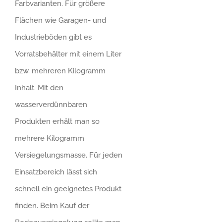
Farbvarianten. Für größere
Flächen wie Garagen- und
Industrieböden gibt es
Vorratsbehälter mit einem Liter
bzw. mehreren Kilogramm
Inhalt. Mit den
wasserverdünnbaren
Produkten erhält man so
mehrere Kilogramm
Versiegelungsmasse. Für jeden
Einsatzbereich lässt sich
schnell ein geeignetes Produkt
finden. Beim Kauf der