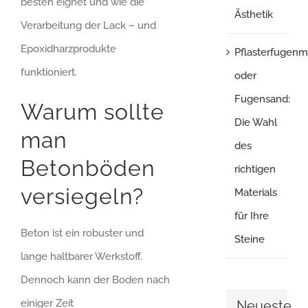
besten eignet und wie die
Ästhetik
Verarbeitung der Lack – und
Epoxidharzprodukte
Pflasterfugenm
funktioniert.
oder
Fugensand:
Warum sollte
Die Wahl
man
des
Betonböden
richtigen
versiegeln?
Materials
für Ihre
Beton ist ein robuster und
Steine
lange haltbarer Werkstoff.
Dennoch kann der Boden nach
einiger Zeit
Neueste