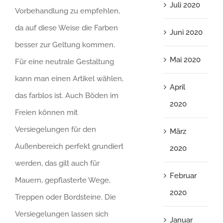
Juli 2020
Vorbehandlung zu empfehlen,
da auf diese Weise die Farben
Juni 2020
besser zur Geltung kommen.
Mai 2020
Für eine neutrale Gestaltung
kann man einen Artikel wählen,
April
das farblos ist. Auch Böden im
2020
Freien können mit
Versiegelungen für den
März
Außenbereich perfekt grundiert
2020
werden, das gilt auch für
Februar
Mauern, gepflasterte Wege,
2020
Treppen oder Bordsteine. Die
Versiegelungen lassen sich
Januar