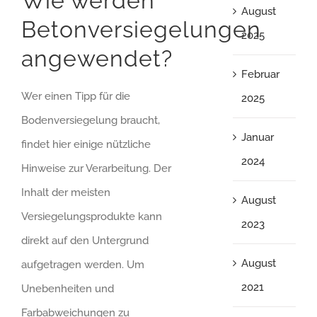
Wie werden
August
Betonversiegelungen
2025
angewendet?
Februar
Wer einen Tipp für die
2025
Bodenversiegelung braucht,
Januar
findet hier einige nützliche
2024
Hinweise zur Verarbeitung. Der
Inhalt der meisten
August
Versiegelungsprodukte kann
2023
direkt auf den Untergrund
August
aufgetragen werden. Um
2021
Unebenheiten und
Farbabweichungen zu