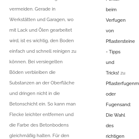
vermeiden. Gerade in
beim
Werkstätten und Garagen, wo
Verfugen
mit Lack und Ölen gearbeitet
von
wird, ist es wichtig, den Boden
Pflastersteine
einfach und schnell reinigen zu
- Tipps
können. Bei versiegelten
und
Böden verbleiben die
Tricks!
zu
Substanzen an der Oberfläche
Pflasterfugenm
und dringen nicht in die
oder
Betonschicht ein. So kann man
Fugensand:
Flecke leichter entfernen und
Die Wahl
die Farbe des Betonbodens
des
gleichmäßig halten. Für den
richtigen