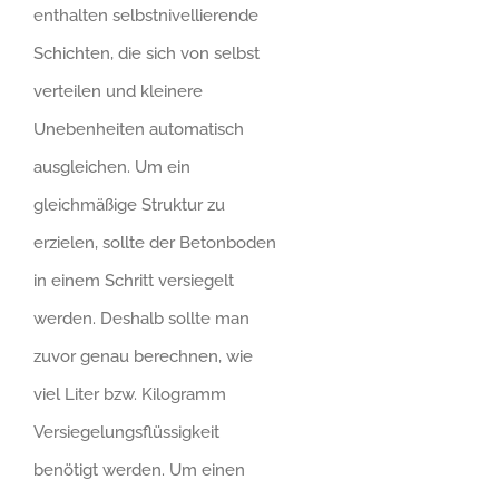
enthalten selbstnivellierende
Schichten, die sich von selbst
verteilen und kleinere
Unebenheiten automatisch
ausgleichen. Um ein
gleichmäßige Struktur zu
erzielen, sollte der Betonboden
in einem Schritt versiegelt
werden. Deshalb sollte man
zuvor genau berechnen, wie
viel Liter bzw. Kilogramm
Versiegelungsflüssigkeit
benötigt werden. Um einen