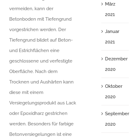
März
vermeiden, kann der
2021
Betonboden mit Tiefengrund
vorgestrichen werden. Der
Januar
Tiefengrund bildet auf Beton-
2021
und Estrichflächen eine
Dezember
geschlossene und verfestigte
2020
Oberfläche. Nach dem
Trocknen und Aushärten kann
Oktober
diese mit einem
2020
Versiegelungsprodukt aus Lack
oder Epoxidharz gestrichen
September
werden. Besonders für farbige
2020
Betonversiegelungen ist eine