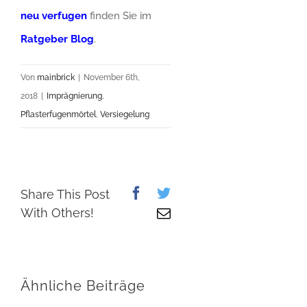
neu verfugen
finden Sie im
Ratgeber Blog
.
Von
mainbrick
|
November 6th,
2018
|
Imprägnierung
,
Pflasterfugenmörtel
,
Versiegelung
Facebook
Twitter
Share This Post
With Others!
E-
Mail
Ähnliche Beiträge