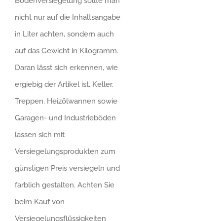
Bodenversiegelung sollte man
nicht nur auf die Inhaltsangabe
in Liter achten, sondern auch
auf das Gewicht in Kilogramm.
Daran lässt sich erkennen, wie
ergiebig der Artikel ist. Keller,
Treppen, Heizölwannen sowie
Garagen- und Industrieböden
lassen sich mit
Versiegelungsprodukten zum
günstigen Preis versiegeln und
farblich gestalten. Achten Sie
beim Kauf von
Versiegelungsflüssigkeiten