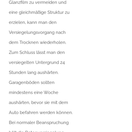
Glanzfilm zu vermeiden und
eine gleichmäßige Struktur zu
erzielen, kann man den
Versiegelungsvorgang nach
dem Trocknen wiederholen.
Zum Schluss lässt man den
versiegelten Untergrund 24
Stunden lang aushärten.
Garagenböden sollten
mindestens eine Woche
aushärten, bevor sie mit dem
Auto befahren werden können.
Bei normaler Beanspruchung