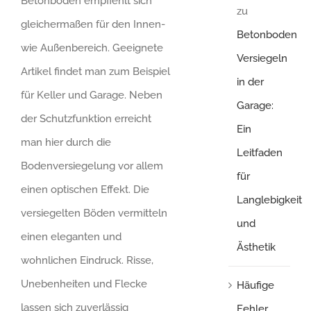
Betonböden empfiehlt sich
zu
gleichermaßen für den Innen-
Betonboden
wie Außenbereich. Geeignete
Versiegeln
Artikel findet man zum Beispiel
in der
für Keller und Garage. Neben
Garage:
der Schutzfunktion erreicht
Ein
man hier durch die
Leitfaden
Bodenversiegelung vor allem
für
einen optischen Effekt. Die
Langlebigkeit
versiegelten Böden vermitteln
und
einen eleganten und
Ästhetik
wohnlichen Eindruck. Risse,
Unebenheiten und Flecke
Häufige
lassen sich zuverlässig
Fehler