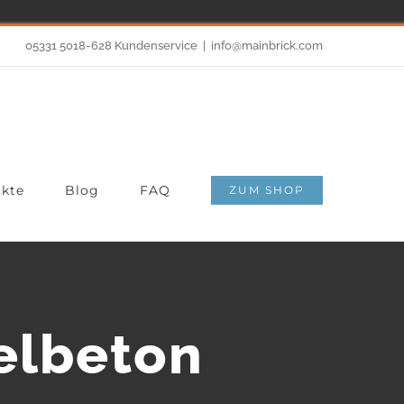
05331 5018-628 Kundenservice
|
info@mainbrick.com
kte
Blog
FAQ
ZUM SHOP
elbeton