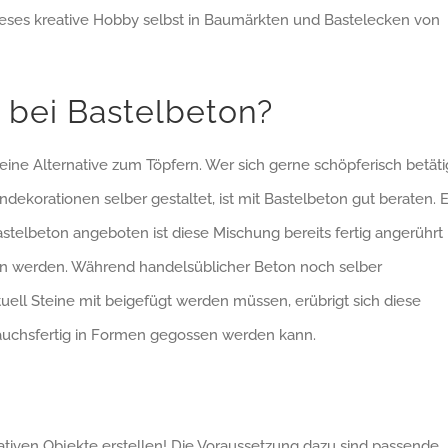
eses kreative Hobby selbst in Baumärkten und Bastelecken von
 bei Bastelbeton?
ne Alternative zum Töpfern. Wer sich gerne schöpferisch betäti
dekorationen selber gestaltet, ist mit Bastelbeton gut beraten. 
stelbeton angeboten ist diese Mischung bereits fertig angerührt
n werden. Während handelsüblicher Beton noch selber
ll Steine mit beigefügt werden müssen, erübrigt sich diese
rauchsfertig in Formen gegossen werden kann.
eativen Objekte erstellen! Die Voraussetzung dazu sind passende