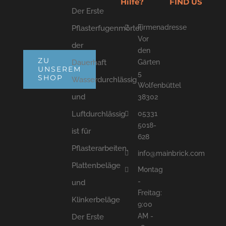
Hilfe?
FIND US
Der Erste
Firmenadresse
Pflasterfugenmörtel
Vor
der
den
ZU
Dauerhaft
Gärten
UNSEREM
5
SHOP
Wasserdurchlässig
Wolfenbüttel
und
38302
05331
Luftdurchlässig
5018-
ist für
628
Pflasterarbeiten,
info@mainbrick.com
Plattenbeläge
Montag
-
und
Freitag:
Klinkerbeläge
9:00
AM -
Der Erste