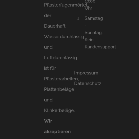
18:00
Pflasterfugenmörtel
Uhr
der
Samstag
-
Dauerhaft
Sonntag:
Wasserdurchlässig
Kein
und
Kundensupport
Luftdurchlässig
ist für
Impressum
Pflasterarbeiten,
Datenschutz
Plattenbeläge
und
Klinkerbeläge.
Wir
akzeptieren