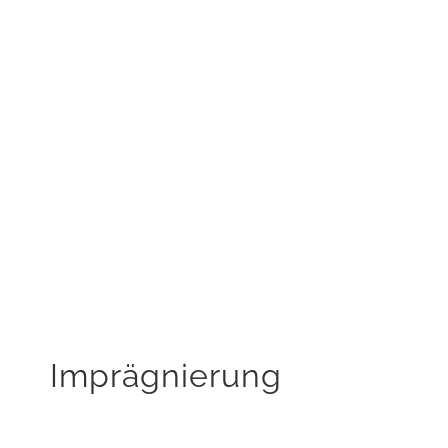
Dichtes Poröses Flächen ab
Minimiert Abnutzungsschäden
Keine Rückstände auf der Fläche
KAUFEN
Imprägnierung