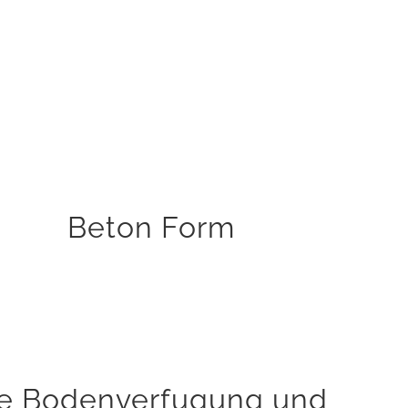
Einfache und schnelle Befüllung von
Trittmustern
Variable Anordnung der Trittmuster
Einfache Reinigung nach der Verwendung
KAUFEN
Beton Form
elle Bodenverfugung und