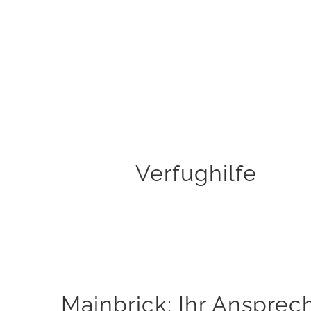
Schützt vor Rückstände auf den Fliesen
Schließt Poren und Schütz vor Wasser
Schützt vor Rückstände auf den Natursteinen
KAUFEN
Verfughilfe
Mainbrick: Ihr Ansprec