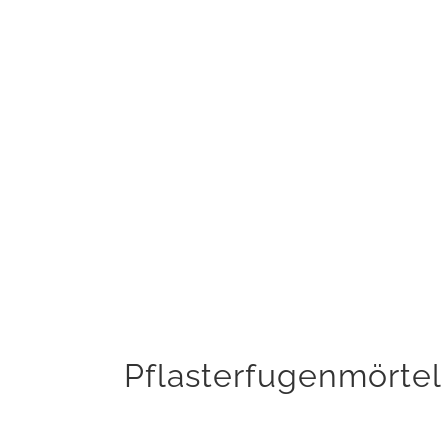
Dauerhaftes Wasserdurchlässig,
Luftdurchlässig
Hitze, Frost und Streusalzbeständig
Keine Rückstände auf Pflastersteinen
Kein Unkrautdurchwuchs
KAUFEN
Pflasterfugenmörtel