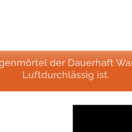
fugenmörtel der Dauerhaft Wa
Luftdurchlässig ist.