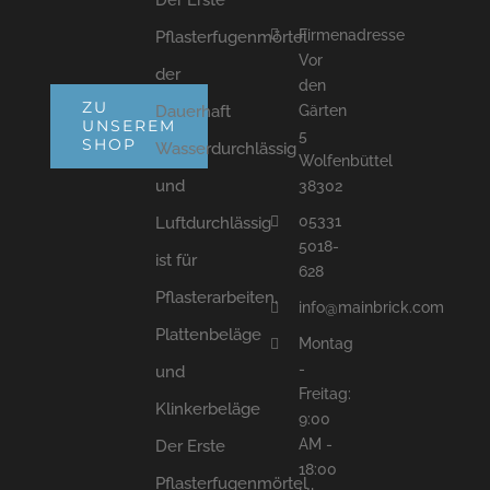
Firmenadresse
Pflasterfugenmörtel
Vor
der
den
ZU
Dauerhaft
Gärten
UNSEREM
5
SHOP
Wasserdurchlässig
Wolfenbüttel
und
38302
05331
Luftdurchlässig
5018-
ist für
628
Pflasterarbeiten,
info@mainbrick.com
Plattenbeläge
Montag
-
und
Freitag:
Klinkerbeläge
9:00
AM -
Der Erste
18:00
Pflasterfugenmörtel