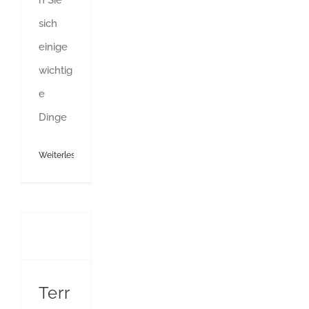
n Sie
sich
einige
wichtig
e
Dinge
Weiterlesen
Terrassenplatten verfugen wasserdurchlässig – Fachgerecht
Terr