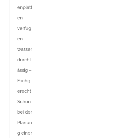
enplatt
en
verfug
en
wasser
durchl
ässig –
Fachg
erecht
Schon
bei der
Planun
g einer