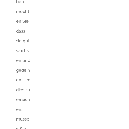
ben,
möcht
en Sie,
dass
sie gut
wachs
en und
gedeih
en. Um
dies zu
erreich
en,
müsse