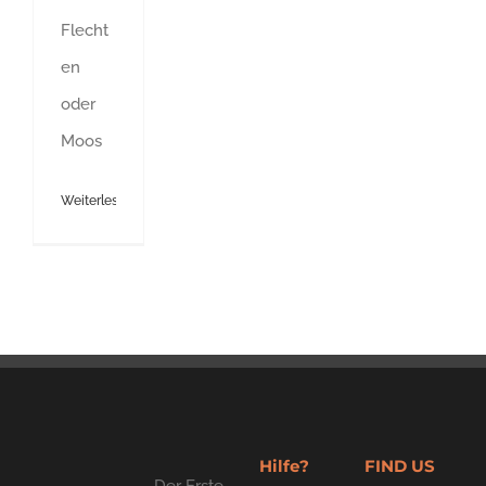
Flecht
en
oder
Moos
Weiterlesen
Hilfe?
FIND US
Der Erste