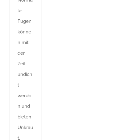
le
Fugen
könne
n mit
der
Zeit
undich
t
werde
n und
bieten
Unkrau
t,