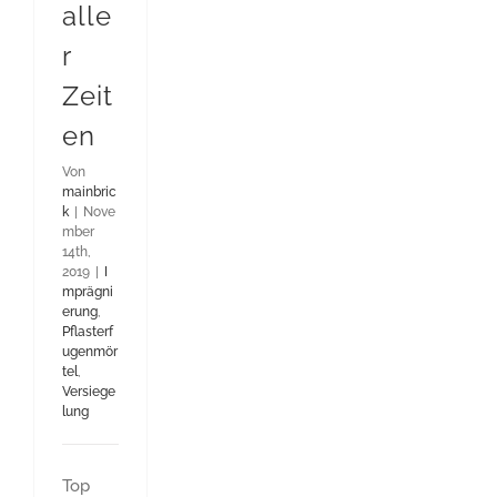
alle
r
Zeit
en
Von
mainbric
k
|
Nove
mber
14th,
2019
|
I
mprägni
erung
,
Pflasterf
ugenmör
tel
,
Versiege
lung
Top