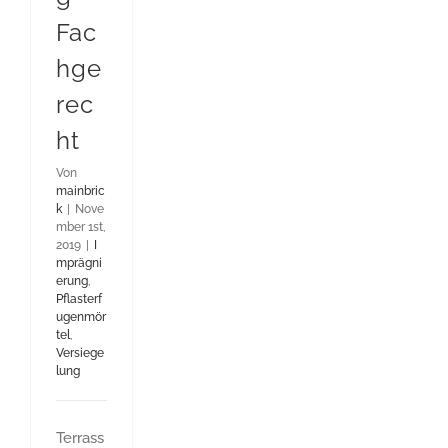
Fac
hge
rec
ht
Von
mainbric
k
|
Nove
mber 1st,
2019
|
I
mprägni
erung
,
Pflasterf
ugenmör
tel
,
Versiege
lung
Terrass