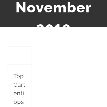
November
2019
Top Gartentipps aller Zeiten
Top
Gart
enti
pps