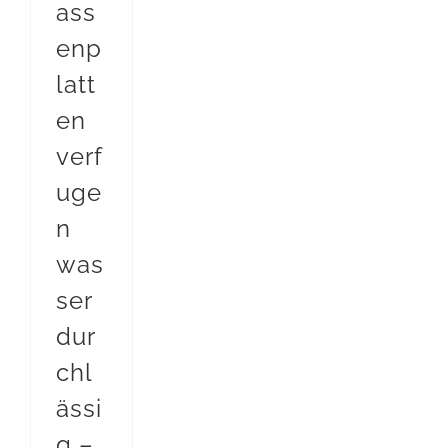
ass
enp
latt
en
verf
uge
n
was
ser
dur
chl
ässi
g –