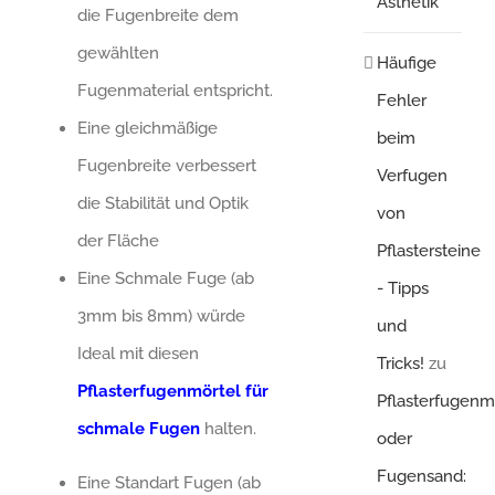
Ästhetik
die Fugenbreite dem
gewählten
Häufige
Fugenmaterial entspricht.
Fehler
Eine gleichmäßige
beim
Fugenbreite verbessert
Verfugen
die Stabilität und Optik
von
der Fläche
Pflastersteine
Eine Schmale Fuge (ab
- Tipps
3mm bis 8mm) würde
und
Ideal mit diesen
Tricks!
zu
Pflasterfugenmörtel für
Pflasterfugenm
schmale Fugen
halten.
oder
Fugensand:
Eine Standart Fugen (ab