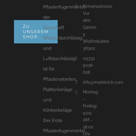
Firmenadresse
Pflasterfugenmörtel
Vor
der
den
ZU
Dauerhaft
Gärten
UNSEREM
5
SHOP
Wasserdurchlässig
Wolfenbüttel
und
38302
05331
Luftdurchlässig
5018-
ist für
628
Pflasterarbeiten,
info@mainbrick.com
Plattenbeläge
Montag
-
und
Freitag:
Klinkerbeläge
9:00
AM -
Der Erste
18:00
Pflasterfugenmörtel
Uhr