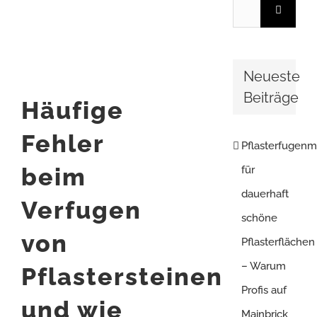
Suche
Bild
nach:
Neueste
Beiträge
Häufige
Fehler
Pflasterfugenm
beim
für
dauerhaft
Verfugen
schöne
von
Pflasterflächen
– Warum
Pflastersteinen
Profis auf
und wie
Mainbrick