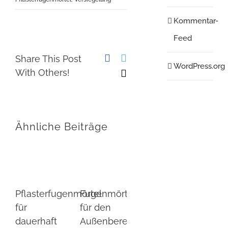
Kommentar-
Feed
Facebook
Twitter
Share This Post
WordPress.org
With Others!
E-
Mail
Ähnliche Beiträge
Betonboden
Pfla
Pflasterfugenmörtel
Fugenmörtel
Versiegeln
ode
für
für den
in der
Fug
dauerhaft
Außenbereich:
Garage:
Die