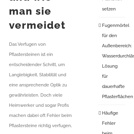
man sie
setzen
vermeidet
Fugenmörtel
für den
Das Verfugen von
Außenbereich:
Pflastersteinen ist ein
Wasserdurchlä
entscheidender Schritt, um
Lösung
Langlebigkeit, Stabilität und
für
eine ansprechende Optik zu
dauerhafte
gewährleisten. Doch viele
Pflasterflächen
Heimwerker und sogar Profis
Häufige
machen dabei oft Fehler beim
Fehler
Pflastersteine richtig verfugen,
beim