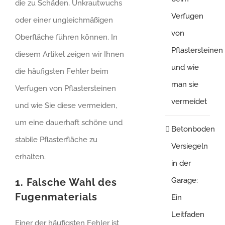
die zu Schäden, Unkrautwuchs
Verfugen
oder einer ungleichmäßigen
von
Oberfläche führen können. In
Pflastersteinen
diesem Artikel zeigen wir Ihnen
und wie
die häufigsten Fehler beim
man sie
Verfugen von Pflastersteinen
vermeidet
und wie Sie diese vermeiden,
um eine dauerhaft schöne und
Betonboden
stabile Pflasterfläche zu
Versiegeln
erhalten.
in der
Garage:
1. Falsche Wahl des
Fugenmaterials
Ein
Leitfaden
Einer der häufigsten Fehler ist