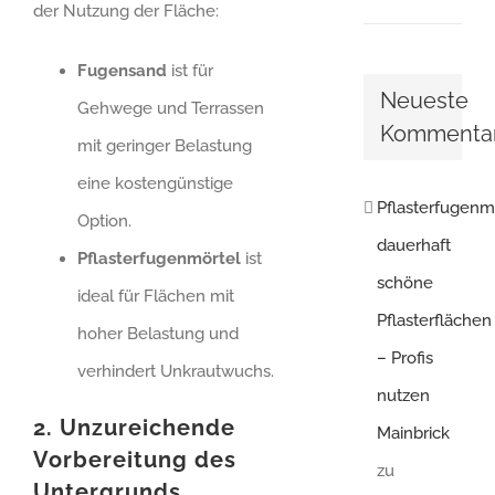
der Nutzung der Fläche:
Fugensand
ist für
Neueste
Gehwege und Terrassen
Kommenta
mit geringer Belastung
eine kostengünstige
Pflasterfugenm
Option.
dauerhaft
Pflasterfugenmörtel
ist
schöne
ideal für Flächen mit
Pflasterflächen
hoher Belastung und
– Profis
verhindert Unkrautwuchs.
nutzen
2. Unzureichende
Mainbrick
Vorbereitung des
zu
Untergrunds