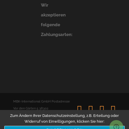
Wir
akzeptieren
folgende
Zahlungsarten:
MBK-International GmbH Postadresse
Facebook
Twitter
YouTu
E-
Vor den Gärten 5 38302
Mai
Zum Ändern Ihrer Datenschutzeinstellung, z.B. Erteilung oder
Wolfenbüttel | Telefon: 01805 868 969
Ins
Widerruf von Einwilligungen, klicken Sie hier:
(14 cent/Min.) | Kontakt: