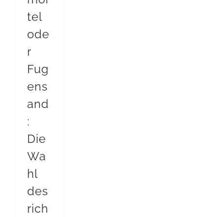
tel
ode
r
Fug
ens
and
:
Die
Wa
hl
des
rich