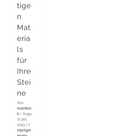
tige
n
Mat
eria
ls
für
Ihre
Stei
ne
Von
mainbric
k
|
Augu
st 3rd,
2023
|
I
mprägni
erung
,