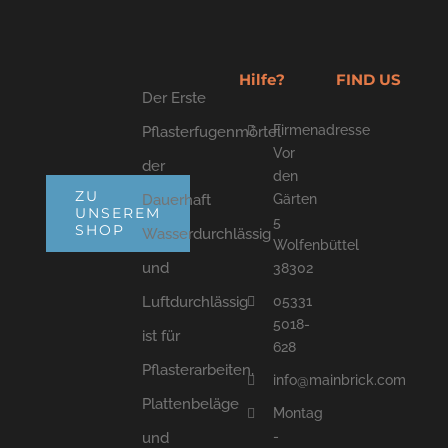
Hilfe?
FIND US
Der Erste
Firmenadresse
Pflasterfugenmörtel
Vor
der
den
ZU
Dauerhaft
Gärten
UNSEREM
5
SHOP
Wasserdurchlässig
Wolfenbüttel
und
38302
05331
Luftdurchlässig
5018-
ist für
628
Pflasterarbeiten,
info@mainbrick.com
Plattenbeläge
Montag
-
und