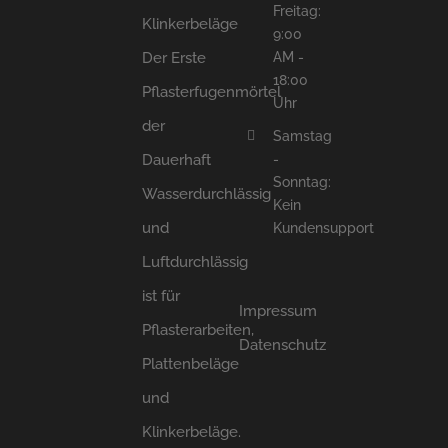
Freitag:
Klinkerbeläge
9:00
AM -
Der Erste
18:00
Pflasterfugenmörtel
Uhr
der
Samstag
-
Dauerhaft
Sonntag:
Wasserdurchlässig
Kein
und
Kundensupport
Luftdurchlässig
ist für
Impressum
Pflasterarbeiten,
Datenschutz
Plattenbeläge
und
Klinkerbeläge.