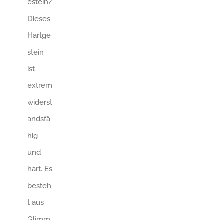
estein?
Dieses
Hartge
stein
ist
extrem
widerst
andsfä
hig
und
hart. Es
besteh
t aus
Glimm