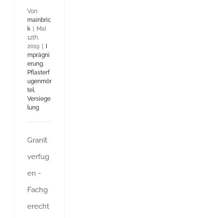
Von
mainbric
k
|
Mai
12th,
2019
|
I
mprägni
erung
,
Pflasterf
ugenmör
tel
,
Versiege
lung
Granit
verfug
en -
Fachg
erecht