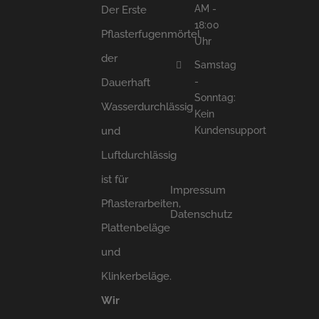
AM -
Der Erste
18:00
Pflasterfugenmörtel
Uhr
der
Samstag
-
Dauerhaft
Sonntag:
Wasserdurchlässig
Kein
und
Kundensupport
Luftdurchlässig
ist für
Impressum
Pflasterarbeiten,
Datenschutz
Plattenbeläge
und
Klinkerbeläge.
Wir