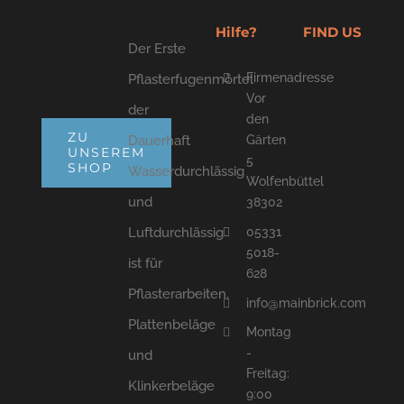
Hilfe?
FIND US
Der Erste
Firmenadresse
Pflasterfugenmörtel
Vor
der
den
ZU
Dauerhaft
Gärten
UNSEREM
5
SHOP
Wasserdurchlässig
Wolfenbüttel
und
38302
05331
Luftdurchlässig
5018-
ist für
628
Pflasterarbeiten,
info@mainbrick.com
Plattenbeläge
Montag
-
und
Freitag:
Klinkerbeläge
9:00