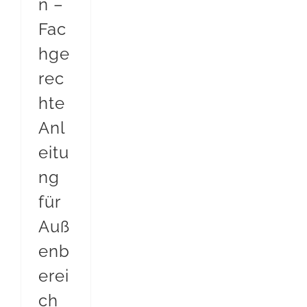
n –
Fac
hge
rec
hte
Anl
eitu
ng
für
Auß
enb
erei
ch