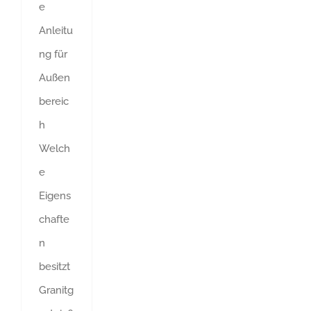
e
Anleitu
ng für
Außen
bereic
h
Welch
e
Eigens
chafte
n
besitzt
Granitg