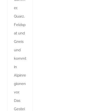
er,
Quarz,
Feldsp
at und
Gneis
und
kommt
in
Alpinre
gionen
vor.
Das
Gestei