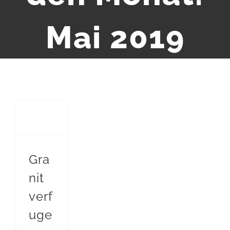
Mai 2019
Granit verfugen – Fachgerechte Anleitung für Außenbereich
Gra
nit
verf
uge