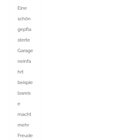
Eine
schön
gepfla
sterte
Garage
neinfa
hrt
beispie
lsweis
e
macht
mehr
Freude