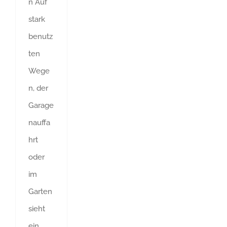
n Auf
stark
benutz
ten
Wege
n, der
Garage
nauffa
hrt
oder
im
Garten
sieht
ein