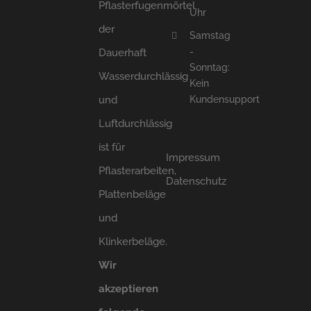
Pflasterfugenmörtel
Uhr
der
Samstag
-
Dauerhaft
Sonntag:
Wasserdurchlässig
Kein
und
Kundensupport
Luftdurchlässig
ist für
Impressum
Pflasterarbeiten,
Datenschutz
Plattenbeläge
und
Klinkerbeläge.
Wir
akzeptieren