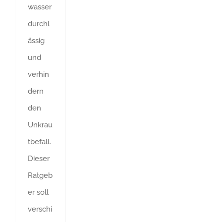
wasser
durchl
ässig
und
verhin
dern
den
Unkrau
tbefall.
Dieser
Ratgeb
er soll
verschi