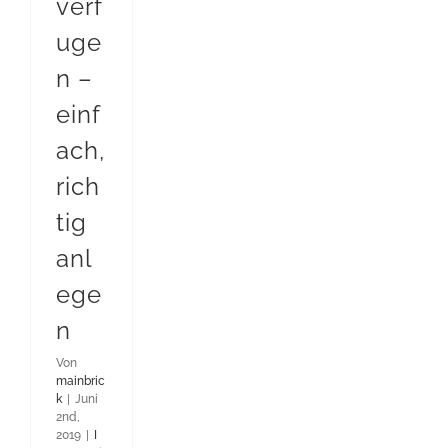
verf
uge
n –
einf
ach,
rich
tig
anl
ege
n
Von
mainbric
k
|
Juni
2nd,
2019
|
I