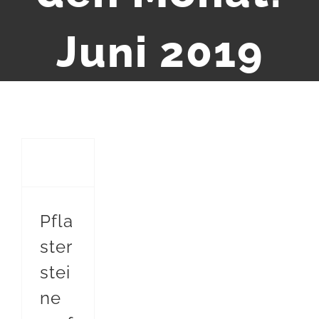
Juni 2019
Pflastersteine verfugen – einfach, richtig anlegen
Pfla
ster
stei
ne