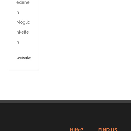
edene
n
Möglic
hkeite
n
Weiterlesen
Hilfe?
FIND US