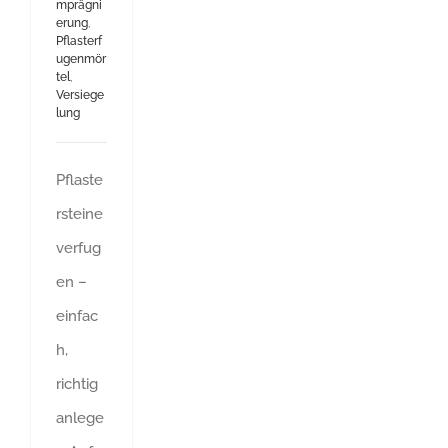
mprägni
erung
,
Pflasterf
ugenmör
tel
,
Versiege
lung
Pflaste
rsteine
verfug
en –
einfac
h,
richtig
anlege