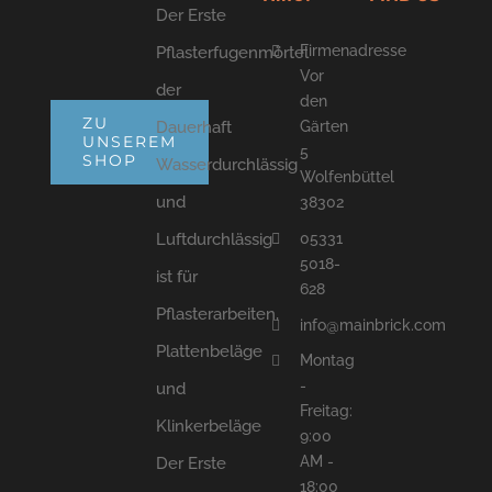
Der Erste
Firmenadresse
Pflasterfugenmörtel
Vor
der
den
ZU
Dauerhaft
Gärten
UNSEREM
5
SHOP
Wasserdurchlässig
Wolfenbüttel
und
38302
05331
Luftdurchlässig
5018-
ist für
628
Pflasterarbeiten,
info@mainbrick.com
Plattenbeläge
Montag
-
und
Freitag:
Klinkerbeläge
9:00
AM -
Der Erste
18:00