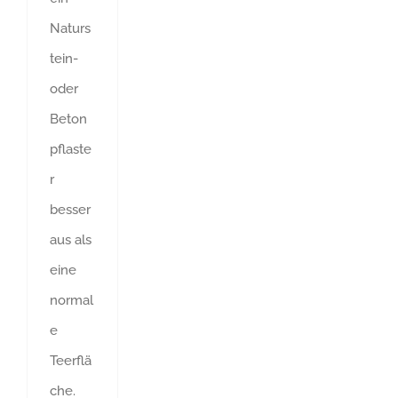
Naturs
tein-
oder
Beton
pflaste
r
besser
aus als
eine
normal
e
Teerflä
che.