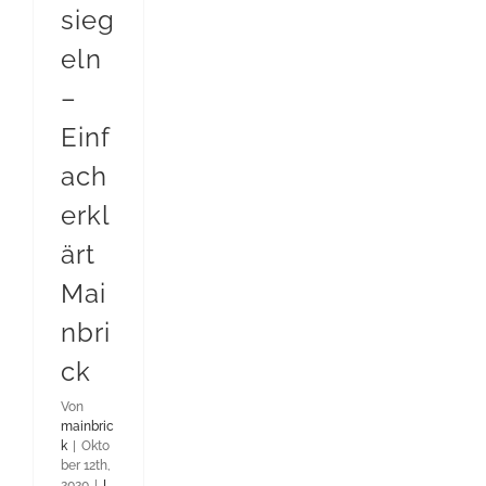
sieg
eln
–
Einf
ach
erkl
ärt
Mai
nbri
ck
Von
mainbric
k
|
Okto
ber 12th,
2020
|
I