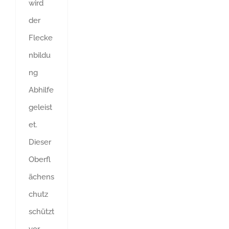
wird
der
Flecke
nbildu
ng
Abhilfe
geleist
et.
Dieser
Oberfl
ächens
chutz
schützt