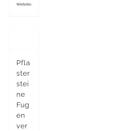
Weiterlesen
Pflastersteine Fugen versiegeln – Einfach erklärt Mainbrick
Pfla
ster
stei
ne
Fug
en
ver