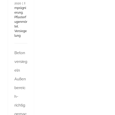
2020
|
I
mprägni
erung
,
Pflasterf
ugenmör
tel
,
Versiege
lung
Beton
versieg
eln
Außen
bereic
h-
richtig
gemac