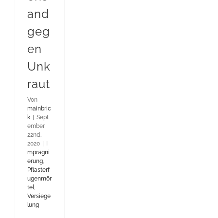
and
geg
en
Unk
raut
Von
mainbric
k
|
Sept
ember
22nd,
2020
|
I
mprägni
erung
,
Pflasterf
ugenmör
tel
,
Versiege
lung