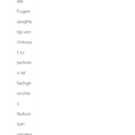
die
Fugen
langfris
tig von
Unkrau
t zu
befreie
n ist
fachge
rechte
s
Naturs
tein
versieg