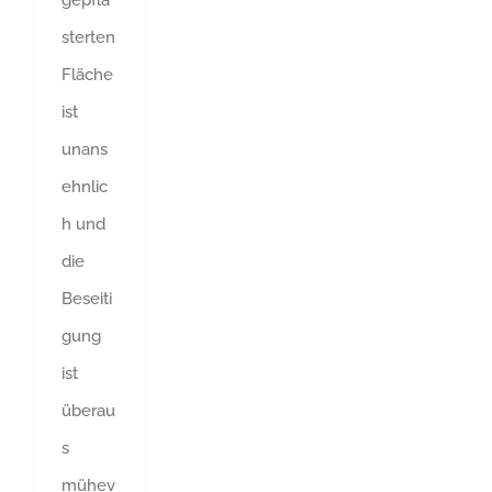
gepfla
sterten
Fläche
ist
unans
ehnlic
h und
die
Beseiti
gung
ist
überau
s
mühev