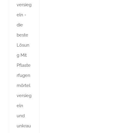
versieg
eln -
die
beste
Lösun
g Mit
Pflaste
rfugen
mörtel
versieg
eln
und
unkrau