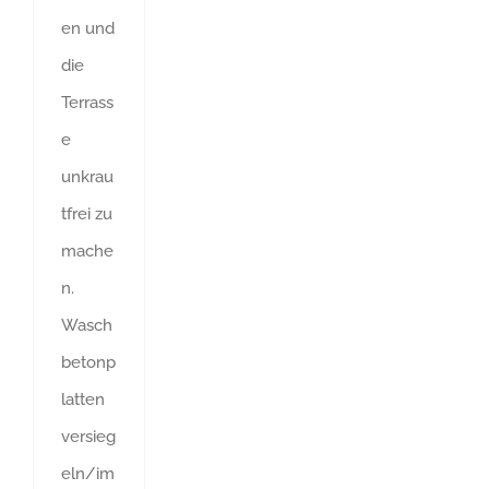
en und
die
Terrass
e
unkrau
tfrei zu
mache
n.
Wasch
betonp
latten
versieg
eln/im