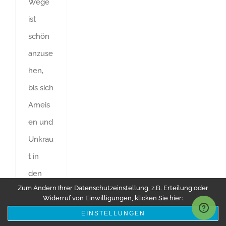
Wege
ist
schön
anzuse
hen,
bis sich
Ameis
en und
Unkrau
t in
den
Zum Ändern Ihrer Datenschutzeinstellung, z.B. Erteilung oder
Fugen
Widerruf von Einwilligungen, klicken Sie hier:
bereic
EINSTELLUNGEN
hen