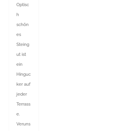
Optisc
h
schön
es
Steing
ut ist
ein
Hinguc
ker auf
jeder
Terrass
e.
Veruns