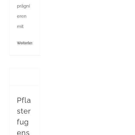
prägni
eren
mit
Weiterlesen
Pflasterfugensand gegen Unkraut
Pfla
ster
fug
ens