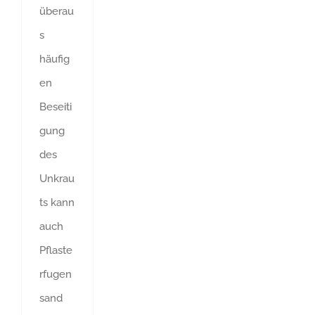
überau
s
häufig
en
Beseiti
gung
des
Unkrau
ts kann
auch
Pflaste
rfugen
sand