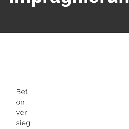
Beton versiegeln außenbereich- richtig gemacht
Bet
on
ver
sieg