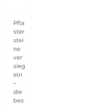
Pflastersteine versiegeln – die beste Lösung
Pfla
ster
stei
ne
ver
sieg
eln
–
die
bes